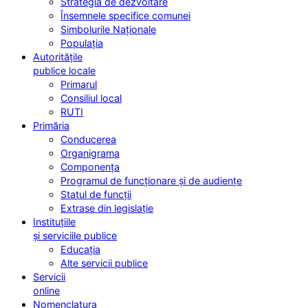
Strategia de dezvoltare
Însemnele specifice comunei
Simbolurile Naționale
Populația
Autoritățile
publice locale
Primarul
Consiliul local
RUTI
Primăria
Conducerea
Organigrama
Componența
Programul de funcționare și de audiențe
Statul de funcții
Extrase din legislație
Instituțiile
și serviciile publice
Educația
Alte servicii publice
Servicii
online
Nomenclatura