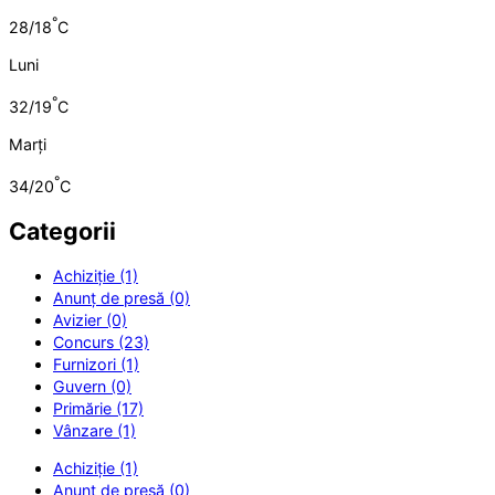
°
28/18
C
Luni
°
32/19
C
Marți
°
34/20
C
Categorii
Achiziție (1)
Anunț de presă (0)
Avizier (0)
Concurs (23)
Furnizori (1)
Guvern (0)
Primărie (17)
Vânzare (1)
Achiziție (1)
Anunț de presă (0)