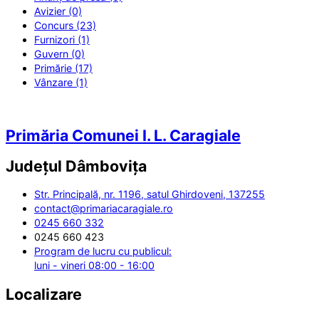
Avizier (0)
Concurs (23)
Furnizori (1)
Guvern (0)
Primărie (17)
Vânzare (1)
Primăria Comunei I. L. Caragiale
Județul
Dâmbovița
Str. Principală, nr. 1196, satul Ghirdoveni, 137255
contact@primariacaragiale.ro
0245 660 332
0245 660 423
Program de lucru cu publicul:
luni - vineri 08:00 - 16:00
Localizare