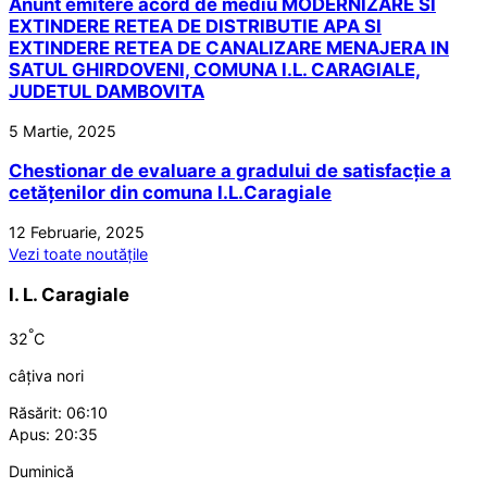
Anunt emitere acord de mediu MODERNIZARE SI
EXTINDERE RETEA DE DISTRIBUTIE APA SI
EXTINDERE RETEA DE CANALIZARE MENAJERA IN
SATUL GHIRDOVENI, COMUNA I.L. CARAGIALE,
JUDETUL DAMBOVITA
5 Martie, 2025
Chestionar de evaluare a gradului de satisfacție a
cetățenilor din comuna I.L.Caragiale
12 Februarie, 2025
Vezi toate noutățile
I. L. Caragiale
°
32
C
câțiva nori
Răsărit: 06:10
Apus: 20:35
Duminică