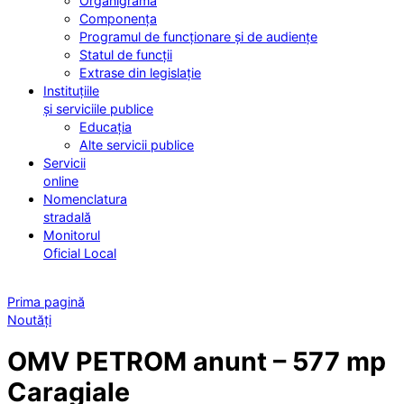
Organigrama
Componența
Programul de funcționare și de audiențe
Statul de funcții
Extrase din legislație
Instituțiile
și serviciile publice
Educația
Alte servicii publice
Servicii
online
Nomenclatura
stradală
Monitorul
Oficial Local
Prima pagină
Noutăți
OMV PETROM anunt – 577 mp
Caragiale