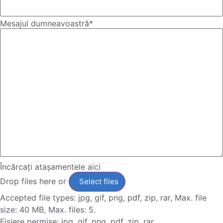
Mesajul dumneavoastră
*
Încărcați atașamentele aici
Drop files here or
Select files
Accepted file types: jpg, gif, png, pdf, zip, rar, Max. file
size: 40 MB, Max. files: 5.
Fișiere permise: jpg, gif, png, pdf, zip, rar