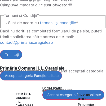
Câmpurile marcate cu * sunt obligatorii!
Termeni și Condiții
*
Sunt de acord cu
termenii și condițiile
*
Dacă nu doriți să completați formularul de pe site, puteți
trimite solicitarea către adresa de e-mail:
contact@primariacaragiale.ro
Primăria Comunei I. L. Caragiale
Acest conținut este blocat până când acceptați categoria corespunzătoare de cookie-uri.
Accept categoria Funcționalitate
LOCALIZARE
Acest conținut este blocat până când acceptați categoria corespunzătoare de cookie-uri.
PRIMĂRIA
Accept categoria Funcționalitate
LINKURI
COMUNEI
UTILE
I. L.
Prezentare
CARAGIALE