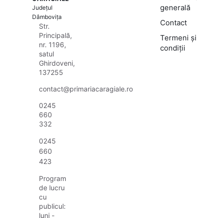
generală
Județul
Dâmbovița
Contact
Str.
Principală,
Termeni și
nr. 1196,
condiții
satul
Ghirdoveni,
137255
contact@primariacaragiale.ro
0245
660
332
0245
660
423
Program
de lucru
cu
publicul:
luni -