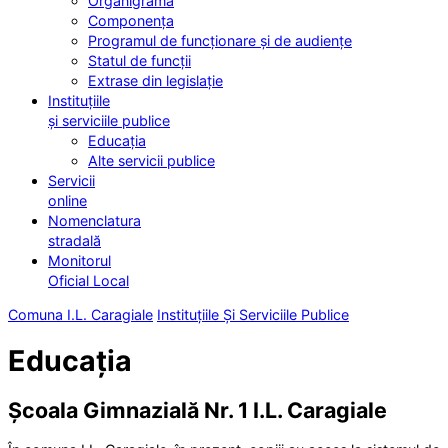
Organigrama
Componența
Programul de funcționare și de audiențe
Statul de funcții
Extrase din legislație
Instituțiile
și serviciile publice
Educația
Alte servicii publice
Servicii
online
Nomenclatura
stradală
Monitorul
Oficial Local
Comuna I.L. Caragiale
Instituțiile Și Serviciile Publice
Educația
Școala Gimnazială Nr. 1 I.L. Caragiale