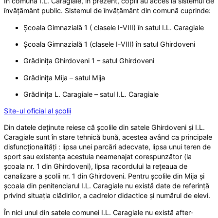
În comuna I.L. Caragiale, în prezent, copiii au acces la sistemul de
învățământ public. Sistemul de învățământ din comună cuprinde:
Școala Gimnazială 1 ( clasele I-VIII) în satul I.L. Caragiale
Școala Gimnazială 1 (clasele I-VIII) în satul Ghirdoveni
Grădinița Ghirdoveni 1 – satul Ghirdoveni
Grădinița Mija – satul Mija
Grădinița L. Caragiale – satul I.L. Caragiale
Site-ul oficial al școlii
Din datele deținute reiese că școlile din satele Ghirdoveni și I.L.
Caragiale sunt în stare tehnică bună, acestea având ca principale
disfuncționalități : lipsa unei parcări adecvate, lipsa unui teren de
sport sau existența acestuia neamenajat corespunzător (la
școala nr. 1 din Ghirdoveni), lipsa racordului la rețeaua de
canalizare a școlii nr. 1 din Ghirdoveni. Pentru școlile din Mija și
școala din penitenciarul I.L. Caragiale nu există date de referință
privind situația clădirilor, a cadrelor didactice și numărul de elevi.
În nici unul din satele comunei I.L. Caragiale nu există after-