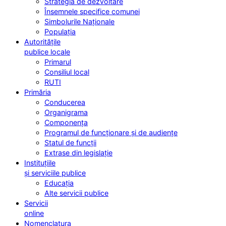
Strategia de dezvoltare
Însemnele specifice comunei
Simbolurile Naționale
Populația
Autoritățile
publice locale
Primarul
Consiliul local
RUTI
Primăria
Conducerea
Organigrama
Componența
Programul de funcționare și de audiențe
Statul de funcții
Extrase din legislație
Instituțiile
și serviciile publice
Educația
Alte servicii publice
Servicii
online
Nomenclatura