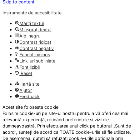
Skip to content
Instrumente de accesibilitate
Măriți textul
Micșorați textul
Alb-negru
Contrast ridicat
Contrast negativ
Fundal luminos
Link-uri subliniate
Font lizibil
Reset
Hartă site
Ajutor
Feedback
Acest site folosește cookie
Folosim cookie-uri pe site-ul nostru pentru a vă oferi cea mai
relevantă experiență, reținând preferințele și vizitele
dumneavoastră. Prin efectuarea unui click pe butonul „Sunt de
acord”, sunteți de acord ca TOATE cookie-urile să fie utilizate.
De asemenea, puteți să refuzați cookie-urile opționale prin