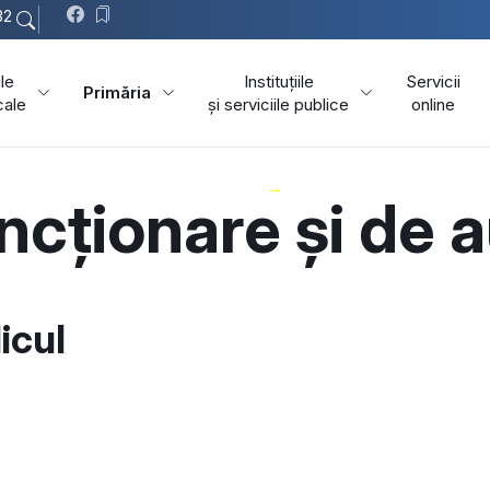
32
ile
Instituțiile
Servicii
Primăria
cale
și serviciile publice
online
Comuna I.L. Caragiale
Primăria
ncționare și de 
icul