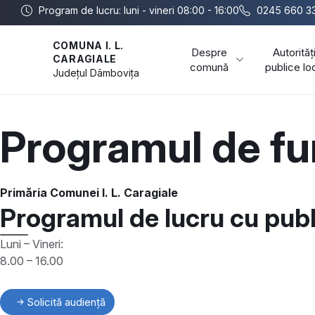
Program de lucru: luni - vineri 08:00 - 16:00
0245 660 3
COMUNA I. L.
Despre
Autorităț
CARAGIALE
comună
publice lo
Județul
Dâmbovița
Programul de fu
Primăria Comunei I. L. Caragiale
Programul de lucru cu publ
Luni – Vineri:
8.00 – 16.00
Solicită audiență