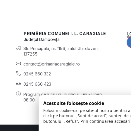
PRIMĂRIA COMUNEI I. L. CARAGIALE
L
Acest conținu
Județul
Dâmbovița
Str. Principală, nr. 1196, satul Ghirdoveni,
137255
contact@primariacaragiale.ro
0245 660 332
0245 660 423
Program de lucru cu publicul:
luni - vineri
08:00 - 16:00
Acest site folosește cookie
Folosim cookie-uri pe site-ul nostru pentru a
click pe butonul „Sunt de acord”, sunteți de 
butonului „Refuz”. Prin continuarea accesării