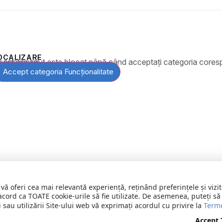
OCALIZARE
t este blocat până când acceptați categoria corespunzătoare de cookie-uri.
Accept categoria Funcționalitate
 vă oferi cea mai relevantă experiență, reținând preferințele și vi
acord ca TOATE cookie-urile să fie utilizate. De asemenea, puteți să
 sau utilizării Site-ului web vă exprimați acordul cu privire la
Terme
Accept