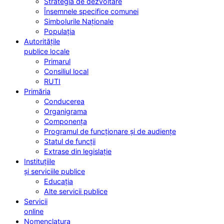
Strategia de dezvoltare
Însemnele specifice comunei
Simbolurile Naționale
Populația
Autoritățile
publice locale
Primarul
Consiliul local
RUTI
Primăria
Conducerea
Organigrama
Componența
Programul de funcționare și de audiențe
Statul de funcții
Extrase din legislație
Instituțiile
și serviciile publice
Educația
Alte servicii publice
Servicii
online
Nomenclatura