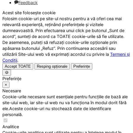
Feedback
Acest site folosește cookie
Folosim cookie-uri pe site-ul nostru pentru a vă oferi cea mai
relevantă experiență, reținând preferințele și vizitele
dumneavoastră. Prin efectuarea unui click pe butonul „Sunt de
acord”, sunteți de acord ca TOATE cookie-urile să fie utilizate.
De asemenea, puteți să refuzați cookie-urile opționale prin
apăsarea butonului „Refuz”. Prin continuarea accesării sau
utilizării Site-ului web vă exprimați acordul cu privire la
Termeni și
Condiții
.
Accept TOATE
Resping opționale
Preferințe
🍪
Preferințe
×
Necesare
Cookie-urile necesare sunt esențiale pentru funcțiile de bază ale
site-ului web, iar site-ul web nu va funcționa în modul dorit fără
ele.Aceste cookie-uri nu stochează date de identificare
personală.
Analitice
Cookie-urile analitice sunt utilizate pentru a înțelege modul în