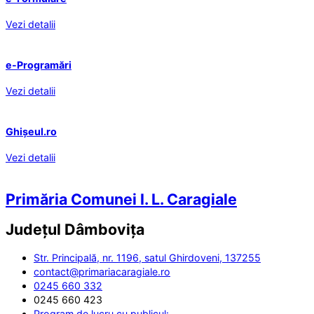
Vezi detalii
e-Programări
Vezi detalii
Ghișeul.ro
Vezi detalii
Primăria Comunei I. L. Caragiale
Județul
Dâmbovița
Str. Principală, nr. 1196, satul Ghirdoveni, 137255
contact@primariacaragiale.ro
0245 660 332
0245 660 423
Program de lucru cu publicul: