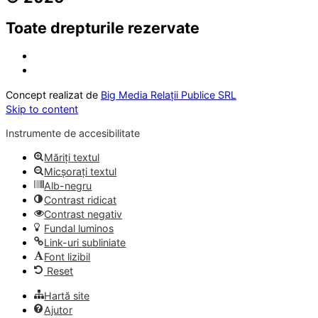
Toate drepturile rezervate
Concept realizat de
Big Media Relații Publice SRL
Skip to content
Instrumente de accesibilitate
Măriți textul
Micșorați textul
Alb-negru
Contrast ridicat
Contrast negativ
Fundal luminos
Link-uri subliniate
Font lizibil
Reset
Hartă site
Ajutor