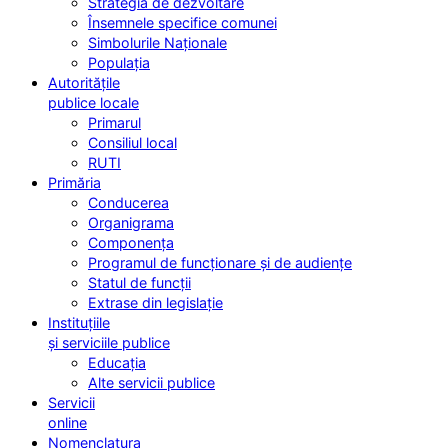
Strategia de dezvoltare
Însemnele specifice comunei
Simbolurile Naționale
Populația
Autoritățile
publice locale
Primarul
Consiliul local
RUTI
Primăria
Conducerea
Organigrama
Componența
Programul de funcționare și de audiențe
Statul de funcții
Extrase din legislație
Instituțiile
și serviciile publice
Educația
Alte servicii publice
Servicii
online
Nomenclatura