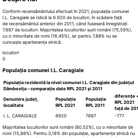
Conform recensământului efectuat în 2021, populația comunei
I.L. Caragiale se ridică la 6.920 de locuitori, în scădere față
de recensământul anterior din 2011, când fuseseră înregistrați
7.697 de locuitori. Majoritatea locuitorilor sunt români (75,59%),
cu o minoritate de romi (16,45%), iar pentru 7,88% nu se
cunoaște apartenența etnică.
locuitori
0
Populația comunei I.L. Caragiale
Populația rezidentă la nivel comunei I.L. Caragiale din județul
Dâmbovița – comparație date RPL 2021 și 2011
diferențe 
Denumire județ,
Populație
Populație
RPL 2021
localitate
RPL 2021
RPL 2011
față de 20
I. L. CARAGIALE
6920
7697
-777
Majoritatea locuitorilor sunt români (80,52%), cu o minoritate de
romi (15,88%). Pentru 3,18% din populație, apartenența etnică nu