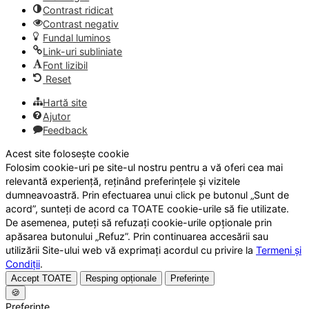
Contrast ridicat
Contrast negativ
Fundal luminos
Link-uri subliniate
Font lizibil
Reset
Hartă site
Ajutor
Feedback
Acest site folosește cookie
Folosim cookie-uri pe site-ul nostru pentru a vă oferi cea mai
relevantă experiență, reținând preferințele și vizitele
dumneavoastră. Prin efectuarea unui click pe butonul „Sunt de
acord”, sunteți de acord ca TOATE cookie-urile să fie utilizate.
De asemenea, puteți să refuzați cookie-urile opționale prin
apăsarea butonului „Refuz”. Prin continuarea accesării sau
utilizării Site-ului web vă exprimați acordul cu privire la
Termeni și
Condiții
.
Accept TOATE
Resping opționale
Preferințe
🍪
Preferințe