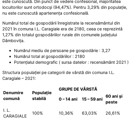
este cunoscută. Din punct de vedere confesional, majoritatea
locuitorilor sunt ortodocși (94,47%). Pentru 3,29% din populație,
nu este cunoscută apartenența confesională.
Numărul total de gospodării înregistrate la recensământul din
2021 în comuna I.L. Caragiale era de 2180, ceea ce reprezintă
1,27% din totalul gospodăriilor rurale din comunele județului
Dâmbovița.
Numărul mediu de persoane pe gospodărie : 3,27
Numărul total al gospodăriilor : 2180
Potențialul demografic ( sursa datelor : recensământ 2021 )
Structura populației pe categorii de vârstă din comuna I.L.
Caragiale – 2021:
GRUPE DE VÂRSTĂ
Denumire
Populație
60 ani și
comună
stabilă
0 – 14 ani
15 – 59 ani
peste
I. L.
100%
10,36%
63,03%
26,61%
CARAGIALE