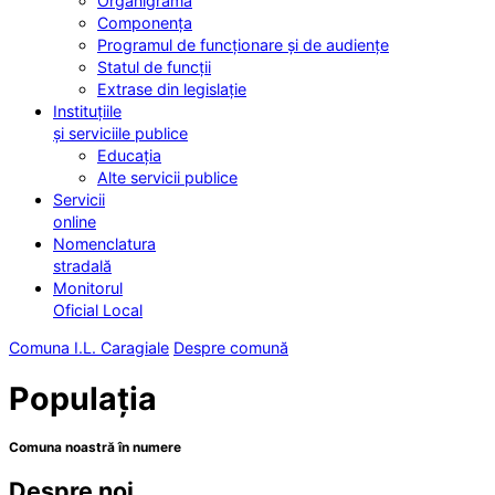
Organigrama
Componența
Programul de funcționare și de audiențe
Statul de funcții
Extrase din legislație
Instituțiile
și serviciile publice
Educația
Alte servicii publice
Servicii
online
Nomenclatura
stradală
Monitorul
Oficial Local
Comuna I.L. Caragiale
Despre comună
Populația
Comuna noastră în numere
Despre noi