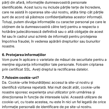
părți din afară, informațiile dumneavoastră personale
identificabile. Acest lucru nu include părțile terțe de încredere,
care ne asistă în operarea site-ului nostru, atâta timp cât părțile
sunt de acord să păstreze confidențialitatea acestor informații.
Totuși, putem divulga informațiile cu caracter personal pe care le
obținem de la dumneavoastră către terți pentru a respecta o
hotărâre judecătorească definitivă sau o altă obligație de acest
fel sau în cadrul unui schimb de informații pentru protejarea
împotriva fraudei, în vederea apărării drepturilor sau bunurilor
noastre.
6. Protejarea Informațiilor
Vom pune în aplicare o varietate de măsuri de securitate pentru a
menține siguranța informațiilor tale personale. Folosim criptarea
prin certificat SSL. Aveți dreptul la rectificarea datelor.
7. Folosim cookie-uri?
Da. Cookie-urile îmbunătățesc accesul la site-ul nostru și
identifică vizitarea repetată. Mai mult decât atât, cookie-urile
noastre sporesc experiența unui utilizator prin urmărirea și
direcționarea în funcție de interesele lui/ei. Această utilizare de
cookie-uri, cu toate acestea, nu este în nici un fel legată de orice
informație personală de identificare de pe site-ul nostru.