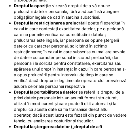
Dreptul la opoziție
vizează dreptul de a vă opune
prelucrării datelor personale, fără a aduce însă atingere
obligațiilor legale ce cad în sarcina subscrisei.
Dreptul la restricționarea prelucrării
poate fi exercitat în
cazul în care contestați exactitatea datelor, pe o perioadă
care ne permite verificarea corectitudinii datelor;
prelucrarea este ilegală, iar persoana se opune ștergerii
datelor cu caracter personal, solicitând în schimb
restricționarea; în cazul în care subscrisa nu mai are nevoie
de datele cu caracter personal în scopul prelucrării, dar
persoana i le solicită pentru constatarea, exercitarea sau
apărarea unui drept în instanță; în cazul în care persoana s-
a opus prelucrării pentru intervalul de timp în care se
verifică dacă drepturile legitime ale operatorului prevalează
asupra celor ale persoanei respective
Dreptul la portabilitatea datelor
se referă la dreptul de a
primi datele personale într-un anumit format structurat,
utilizat în mod curent și care poate fi citit automat și la
dreptul ca aceste date să fie transmise direct altui
operator, dacă acest lucru este fezabil din punct de vedere
tehnic, cu analizarea costurilor și riscurilor.
Dreptul la ștergerea datelor („dreptul de a fi