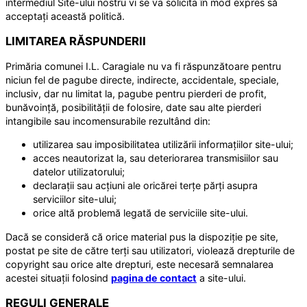
intermediul Site-ului nostru vi se va solicita în mod expres să
acceptați această politică.
LIMITAREA RĂSPUNDERII
Primăria comunei I.L. Caragiale nu va fi răspunzătoare pentru
niciun fel de pagube directe, indirecte, accidentale, speciale,
inclusiv, dar nu limitat la, pagube pentru pierderi de profit,
bunăvoință, posibilității de folosire, date sau alte pierderi
intangibile sau incomensurabile rezultând din:
utilizarea sau imposibilitatea utilizării informațiilor site-ului;
acces neautorizat la, sau deteriorarea transmisiilor sau
datelor utilizatorului;
declarații sau acțiuni ale oricărei terțe părți asupra
serviciilor site-ului;
orice altă problemă legată de serviciile site-ului.
Dacă se consideră că orice material pus la dispoziție pe site,
postat pe site de către terți sau utilizatori, violează drepturile de
copyright sau orice alte drepturi, este necesară semnalarea
acestei situații folosind
pagina de contact
a site-ului.
REGULI GENERALE