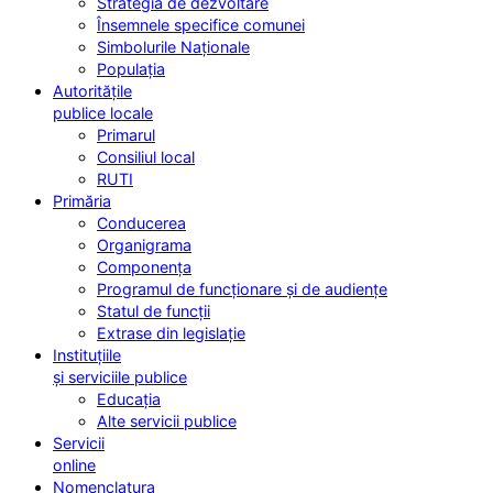
Strategia de dezvoltare
Însemnele specifice comunei
Simbolurile Naționale
Populația
Autoritățile
publice locale
Primarul
Consiliul local
RUTI
Primăria
Conducerea
Organigrama
Componența
Programul de funcționare și de audiențe
Statul de funcții
Extrase din legislație
Instituțiile
și serviciile publice
Educația
Alte servicii publice
Servicii
online
Nomenclatura