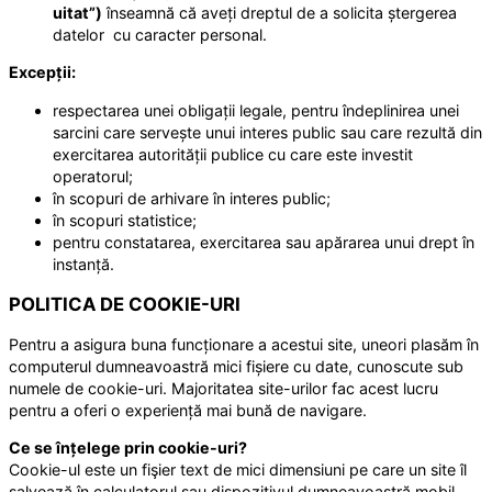
uitat”)
înseamnă că aveți dreptul de a solicita ștergerea
datelor cu caracter personal.
Excepții:
respectarea unei obligații legale, pentru îndeplinirea unei
sarcini care servește unui interes public sau care rezultă din
exercitarea autorității publice cu care este investit
operatorul;
în scopuri de arhivare în interes public;
în scopuri statistice;
pentru constatarea, exercitarea sau apărarea unui drept în
instanță.
POLITICA DE COOKIE-URI
Pentru a asigura buna funcționare a acestui site, uneori plasăm în
computerul dumneavoastră mici fișiere cu date, cunoscute sub
numele de cookie-uri. Majoritatea site-urilor fac acest lucru
pentru a oferi o experiență mai bună de navigare.
Ce se înțelege prin cookie-uri?
Cookie-ul este un fişier text de mici dimensiuni pe care un site îl
salvează în calculatorul sau dispozitivul dumneavoastră mobil