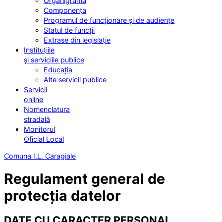
Organigrama
Componența
Programul de funcționare și de audiențe
Statul de funcții
Extrase din legislație
Instituțiile
și serviciile publice
Educația
Alte servicii publice
Servicii
online
Nomenclatura
stradală
Monitorul
Oficial Local
Comuna I.L. Caragiale
Regulament general de
protecția datelor
DATE CU CARACTER PERSONAL