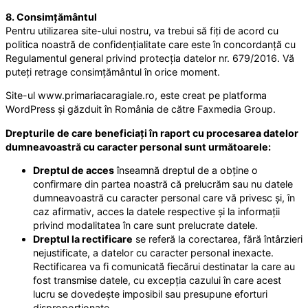
8. Consimțământul
Pentru utilizarea site-ului nostru, va trebui să fiți de acord cu
politica noastră de confidențialitate care este în concordanță cu
Regulamentul general privind protecția datelor nr. 679/2016. Vă
puteți retrage consimțământul în orice moment.
Site-ul www.primariacaragiale.ro, este creat pe platforma
WordPress și găzduit în România de către Faxmedia Group.
Drepturile de care beneficiați în raport cu procesarea datelor
dumneavoastră cu caracter personal sunt următoarele:
Dreptul de acces
înseamnă dreptul de a obține o
confirmare din partea noastră că prelucrăm sau nu datele
dumneavoastră cu caracter personal care vă privesc și, în
caz afirmativ, acces la datele respective și la informații
privind modalitatea în care sunt prelucrate datele.
Dreptul la rectificare
se referă la corectarea, fără întârzieri
nejustificate, a datelor cu caracter personal inexacte.
Rectificarea va fi comunicată fiecărui destinatar la care au
fost transmise datele, cu excepția cazului în care acest
lucru se dovedește imposibil sau presupune eforturi
disproporționate.