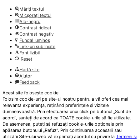
Măriți textul
Micșorați textul
Alb-negru
Contrast ridicat
Contrast negativ
Fundal luminos
Link-uri subliniate
Font lizibil
Reset
Hartă site
Ajutor
Feedback
Acest site folosește cookie
Folosim cookie-uri pe site-ul nostru pentru a vă oferi cea mai
relevantă experiență, reținând preferințele și vizitele
dumneavoastră. Prin efectuarea unui click pe butonul „Sunt de
acord”, sunteți de acord ca TOATE cookie-urile să fie utilizate.
De asemenea, puteți să refuzați cookie-urile opționale prin
apăsarea butonului „Refuz”. Prin continuarea accesării sau
utilizării Site-ului web vă exprimați acordul cu privire la
Termeni și