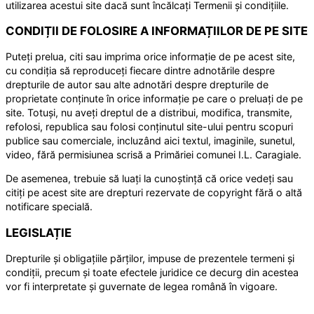
utilizarea acestui site dacă sunt încălcați Termenii și condițiile.
CONDIȚII DE FOLOSIRE A INFORMAȚIILOR DE PE SITE
Puteți prelua, citi sau imprima orice informație de pe acest site,
cu condiția să reproduceți fiecare dintre adnotările despre
drepturile de autor sau alte adnotări despre drepturile de
proprietate conținute în orice informație pe care o preluați de pe
site. Totuși, nu aveți dreptul de a distribui, modifica, transmite,
refolosi, republica sau folosi conținutul site-ului pentru scopuri
publice sau comerciale, incluzând aici textul, imaginile, sunetul,
video, fără permisiunea scrisă a Primăriei comunei I.L. Caragiale.
De asemenea, trebuie să luați la cunoștință că orice vedeți sau
citiți pe acest site are drepturi rezervate de copyright fără o altă
notificare specială.
LEGISLAȚIE
Drepturile și obligațiile părților, impuse de prezentele termeni și
condiții, precum și toate efectele juridice ce decurg din acestea
vor fi interpretate și guvernate de legea română în vigoare.