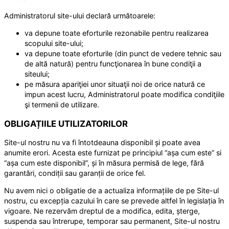
Administratorul site-ului declară următoarele:
va depune toate eforturile rezonabile pentru realizarea
scopului site-ului;
va depune toate eforturile (din punct de vedere tehnic sau
de altă natură) pentru funcţionarea în bune condiţii a
siteului;
pe măsura apariţiei unor situaţii noi de orice natură ce
impun acest lucru, Administratorul poate modifica condiţiile
şi termenii de utilizare.
OBLIGAȚIILE UTILIZATORILOR
Site-ul nostru nu va fi întotdeauna disponibil și poate avea
anumite erori. Acesta este furnizat pe principiul “așa cum este” si
“așa cum este disponibil”, și în măsura permisă de lege, fără
garantări, condiții sau garanții de orice fel.
Nu avem nici o obligatie de a actualiza informațiile de pe Site-ul
nostru, cu excepția cazului în care se prevede altfel în legislația în
vigoare. Ne rezervăm dreptul de a modifica, edita, șterge,
suspenda sau întrerupe, temporar sau permanent, Site-ul nostru