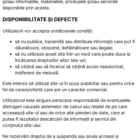
și/sau informațiile, materialele, produsele și/sau serviciile
disponibile prin acesta.
DISPONIBILITATE ȘI DEFECTE
Utilizatorii vor accepta următoarele condiții:
să nu publice, transmită sau distribuie informații care pot fi
dăunătoare, obscene, defăimătoare sau ilegale;
să nu utilizeze acest site într-un mod care poate duce la
încălcarea drepturilor altor site-uri;
să obțină sau să încerce să obțină acces neautorizat,
indiferent de metodă.
Este interzis să utilizați site-ul în scop publicitar sau pentru orice
fel de cerere/ofertă care are un caracter comercial.
Utilizatorul este singura persoana responsabilă de eventualele
distrugeri cauzate sistemelor de calcul sau rețelei de pe care
accesează site-ul sau de orice alte pierderi de date, care ar
putea fi rezultatul descărcării de informații și servicii din
conținutul site-ului.
Ne rezervăm dreptul de a suspenda sau anula accesul și