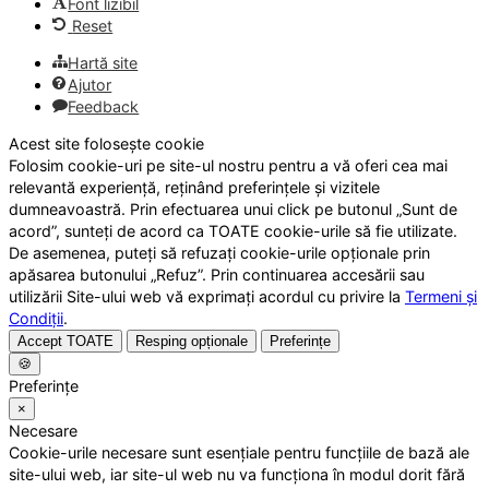
Font lizibil
Reset
Hartă site
Ajutor
Feedback
Acest site folosește cookie
Folosim cookie-uri pe site-ul nostru pentru a vă oferi cea mai
relevantă experiență, reținând preferințele și vizitele
dumneavoastră. Prin efectuarea unui click pe butonul „Sunt de
acord”, sunteți de acord ca TOATE cookie-urile să fie utilizate.
De asemenea, puteți să refuzați cookie-urile opționale prin
apăsarea butonului „Refuz”. Prin continuarea accesării sau
utilizării Site-ului web vă exprimați acordul cu privire la
Termeni și
Condiții
.
Accept TOATE
Resping opționale
Preferințe
🍪
Preferințe
×
Necesare
Cookie-urile necesare sunt esențiale pentru funcțiile de bază ale
site-ului web, iar site-ul web nu va funcționa în modul dorit fără