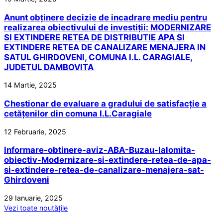
Anunt obținere decizie de incadrare mediu pentru
realizarea obiectivului de investiții: MODERNIZARE
SI EXTINDERE RETEA DE DISTRIBUTIE APA SI
EXTINDERE RETEA DE CANALIZARE MENAJERA IN
SATUL GHIRDOVENI, COMUNA I.L. CARAGIALE,
JUDETUL DAMBOVITA
14 Martie, 2025
Chestionar de evaluare a gradului de satisfacție a
cetățenilor din comuna I.L.Caragiale
12 Februarie, 2025
Informare-obtinere-aviz-ABA-Buzau-Ialomita-
obiectiv-Modernizare-si-extindere-retea-de-apa-
si-extindere-retea-de-canalizare-menajera-sat-
Ghirdoveni
29 Ianuarie, 2025
Vezi toate noutățile