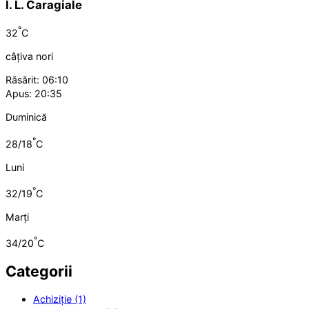
I. L. Caragiale
°
32
C
câțiva nori
Răsărit: 06:10
Apus: 20:35
Duminică
°
28/18
C
Luni
°
32/19
C
Marți
°
34/20
C
Categorii
Achiziție (1)