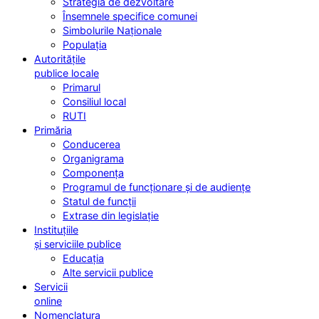
Strategia de dezvoltare
Însemnele specifice comunei
Simbolurile Naționale
Populația
Autoritățile
publice locale
Primarul
Consiliul local
RUTI
Primăria
Conducerea
Organigrama
Componența
Programul de funcționare și de audiențe
Statul de funcții
Extrase din legislație
Instituțiile
și serviciile publice
Educația
Alte servicii publice
Servicii
online
Nomenclatura