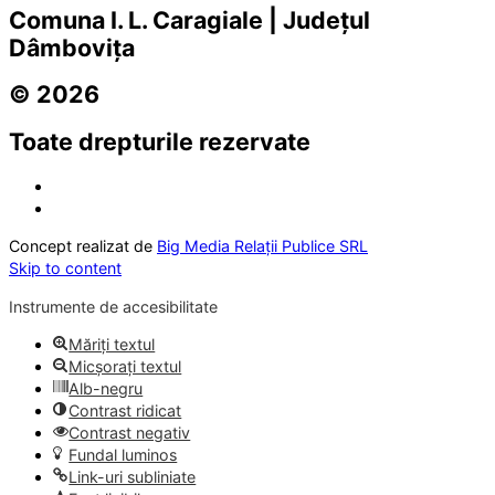
Comuna I. L. Caragiale | Județul
Dâmbovița
© 2026
Toate drepturile rezervate
Concept realizat de
Big Media Relații Publice SRL
Skip to content
Instrumente de accesibilitate
Măriți textul
Micșorați textul
Alb-negru
Contrast ridicat
Contrast negativ
Fundal luminos
Link-uri subliniate