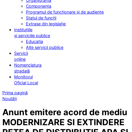
Organigrama
Componența
Programul de funcționare și de audiențe
Statul de funcții
Extrase din legislație
Instituțiile
și serviciile publice
Educația
Alte servicii publice
Servicii
online
Nomenclatura
stradală
Monitorul
Oficial Local
Prima pagină
Noutăți
Anunt emitere acord de mediu
MODERNIZARE SI EXTINDERE