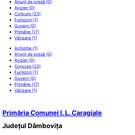
Anunț de presă (0)
Avizier (0)
Concurs (23)
Furnizori (1)
Guvern (0)
Primărie (17)
Vânzare (1)
Achiziție (1)
Anunț de presă (0)
Avizier (0)
Concurs (23)
Furnizori (1)
Guvern (0)
Primărie (17)
Vânzare (1)
Primăria Comunei I. L. Caragiale
Județul
Dâmbovița