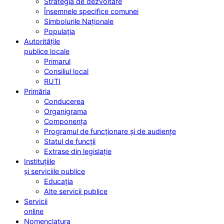
Strategia de dezvoltare
Însemnele specifice comunei
Simbolurile Naționale
Populația
Autoritățile
publice locale
Primarul
Consiliul local
RUTI
Primăria
Conducerea
Organigrama
Componența
Programul de funcționare și de audiențe
Statul de funcții
Extrase din legislație
Instituțiile
și serviciile publice
Educația
Alte servicii publice
Servicii
online
Nomenclatura