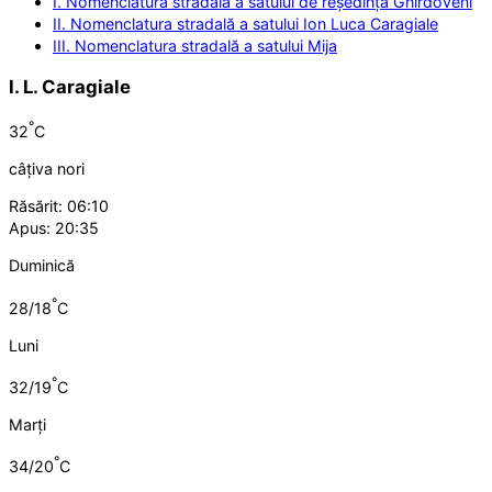
I. Nomenclatura stradală a satului de reședință Ghirdoveni
II. Nomenclatura stradală a satului Ion Luca Caragiale
III. Nomenclatura stradală a satului Mija
I. L. Caragiale
°
32
C
câțiva nori
Răsărit: 06:10
Apus: 20:35
Duminică
°
28/18
C
Luni
°
32/19
C
Marți
°
34/20
C