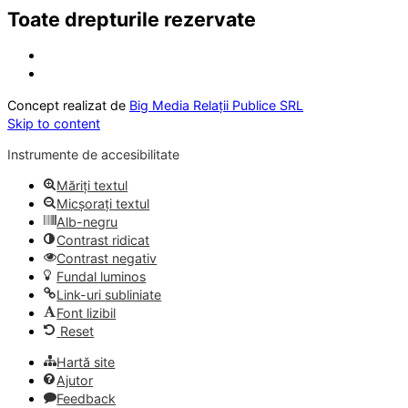
Toate drepturile rezervate
Concept realizat de
Big Media Relații Publice SRL
Skip to content
Instrumente de accesibilitate
Măriți textul
Micșorați textul
Alb-negru
Contrast ridicat
Contrast negativ
Fundal luminos
Link-uri subliniate
Font lizibil
Reset
Hartă site
Ajutor
Feedback