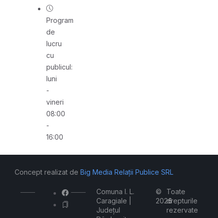
Program
de
lucru
cu
publicul:
luni
-
vineri
08:00
-
16:00
Concept realizat de
Big Media Relații Publice SRL
Comuna I. L.
©
Toate
Caragiale |
2026
drepturile
Județul
rezervate