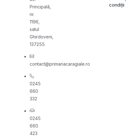
condiții
Principală,
nr.
1196,
satul
Ghirdoveni,
137255
contact@primariacaragiale.ro
0245
660
332
0245
660
423