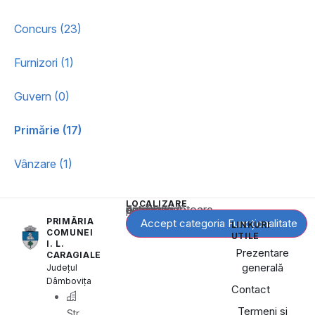
Concurs (23)
Furnizori (1)
Guvern (0)
Primărie (17)
Vânzare (1)
LOCALIZARE
Acest conținut este blocat până când acceptați categoria corespunzătoare de cookie-uri.
PRIMĂRIA
Accept categoria Funcționalitate
LINKURI
COMUNEI
UTILE
I. L.
Prezentare
CARAGIALE
generală
Județul
Dâmbovița
Contact
Termeni și
Str.