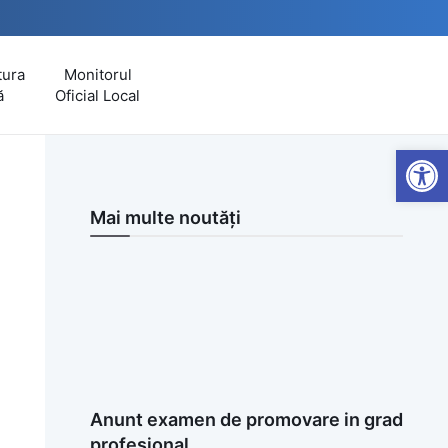
tura
Monitorul
ă
Oficial Local
Open
Mai multe noutăți
Anunt examen de promovare in grad
profesional