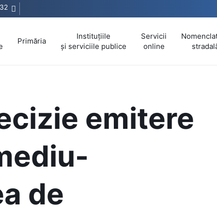
32
Instituțiile
Servicii
Nomencla
Primăria
e
și serviciile publice
online
stradal
ecizie emitere
mediu-
ea de