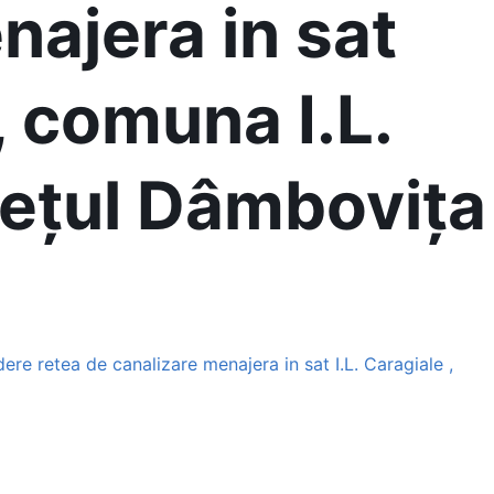
najera in sat
 , comuna I.L.
dețul Dâmbovița
ere retea de canalizare menajera in sat I.L. Caragiale ,