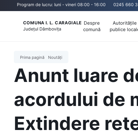
Program de lucru: luni - vineri 08:00 - 16:00
0245 660 3
Despre
Autoritățile
COMUNA I. L. CARAGIALE
Județul
Dâmbovița
comună
publice local
Prima pagină
Noutăți
Anunt luare d
acordului de 
Extindere ret