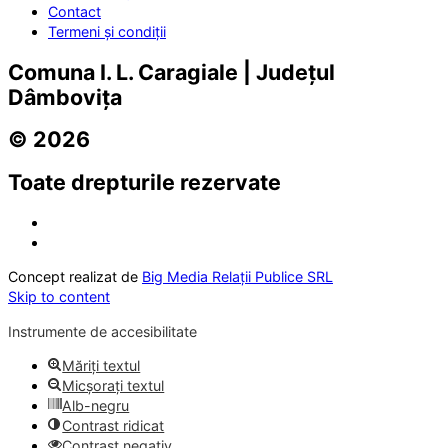
Contact
Termeni și condiții
Comuna I. L. Caragiale | Județul
Dâmbovița
© 2026
Toate drepturile rezervate
Concept realizat de
Big Media Relații Publice SRL
Skip to content
Instrumente de accesibilitate
Măriți textul
Micșorați textul
Alb-negru
Contrast ridicat
Contrast negativ