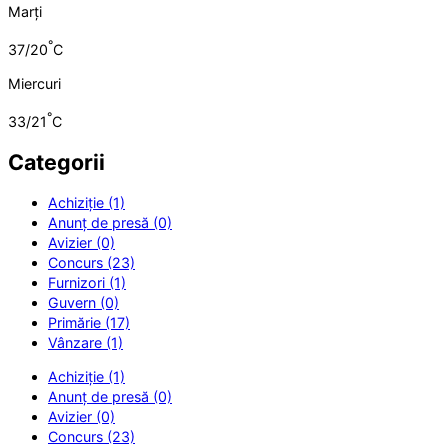
Marți
°
37/20
C
Miercuri
°
33/21
C
Categorii
Achiziție (1)
Anunț de presă (0)
Avizier (0)
Concurs (23)
Furnizori (1)
Guvern (0)
Primărie (17)
Vânzare (1)
Achiziție (1)
Anunț de presă (0)
Avizier (0)
Concurs (23)