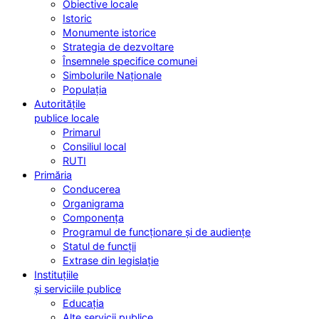
Obiective locale
Istoric
Monumente istorice
Strategia de dezvoltare
Însemnele specifice comunei
Simbolurile Naționale
Populația
Autoritățile
publice locale
Primarul
Consiliul local
RUTI
Primăria
Conducerea
Organigrama
Componența
Programul de funcționare și de audiențe
Statul de funcții
Extrase din legislație
Instituțiile
și serviciile publice
Educația
Alte servicii publice