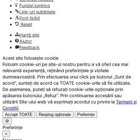
Fundal luminos
Link-uri subliniate
Font lizibil
Reset
Hartă site
Ajutor
Feedback
Acest site folosește cookie
Folosim cookie-uri pe site-ul nostru pentru a vă oferi cea mai
relevantă experiență, reținând preferințele și vizitele
dumneavoastră. Prin efectuarea unui click pe butonul „Sunt de
acord”, sunteți de acord ca TOATE cookie-urile să fie utilizate.
De asemenea, puteți să refuzați cookie-urile opționale prin
apăsarea butonului „Refuz”. Prin continuarea accesării sau
utilizării Site-ului web vă exprimați acordul cu privire la
Termeni și
Condiții
.
Accept TOATE
Resping opționale
Preferințe
🍪
Preferințe
×