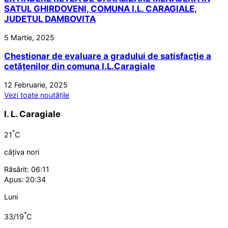
SATUL GHIRDOVENI, COMUNA I.L. CARAGIALE,
JUDETUL DAMBOVITA
5 Martie, 2025
Chestionar de evaluare a gradului de satisfacție a
cetățenilor din comuna I.L.Caragiale
12 Februarie, 2025
Vezi toate noutățile
I. L. Caragiale
°
21
C
câțiva nori
Răsărit: 06:11
Apus: 20:34
Luni
°
33/19
C