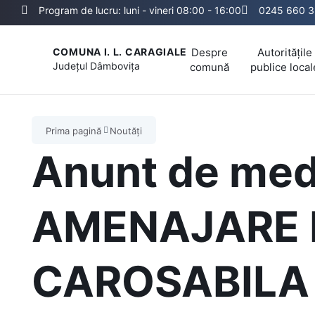
Program de lucru: luni - vineri 08:00 - 16:00
0245 660 3
Despre
Autoritățile
COMUNA I. L. CARAGIALE
Județul
Dâmbovița
comună
publice local
Prima pagină
Noutăți
Anunt de med
AMENAJARE 
CAROSABILA 