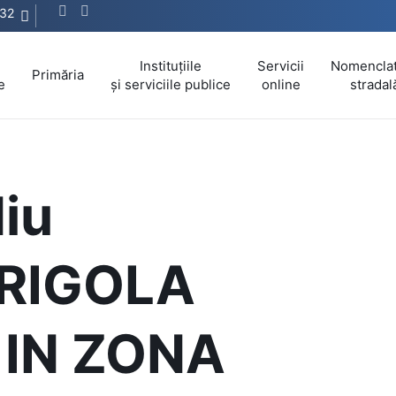
32
Instituțiile
Servicii
Nomencla
Primăria
e
și serviciile publice
online
stradal
iu
RIGOLA
IN ZONA