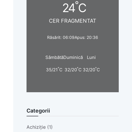
°
24
C
CER FRAGMENTAT
Răsărit: 06:09
Apus: 20:36
Sâmbătă
Duminică
Luni
°
°
°
35/21
C
32/20
C
32/20
C
Categorii
Achiziție (1)