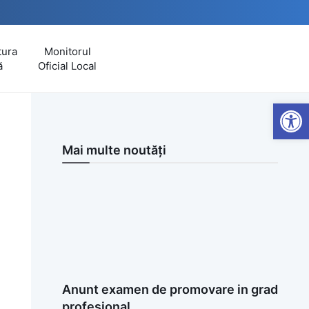
tura
Monitorul
ă
Oficial Local
Open
Mai multe noutăți
Anunt examen de promovare in grad
profesional