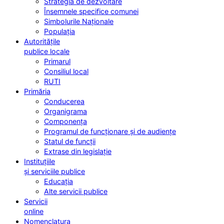
Strategia de dezvoltare
Însemnele specifice comunei
Simbolurile Naționale
Populația
Autoritățile
publice locale
Primarul
Consiliul local
RUTI
Primăria
Conducerea
Organigrama
Componența
Programul de funcționare și de audiențe
Statul de funcții
Extrase din legislație
Instituțiile
și serviciile publice
Educația
Alte servicii publice
Servicii
online
Nomenclatura