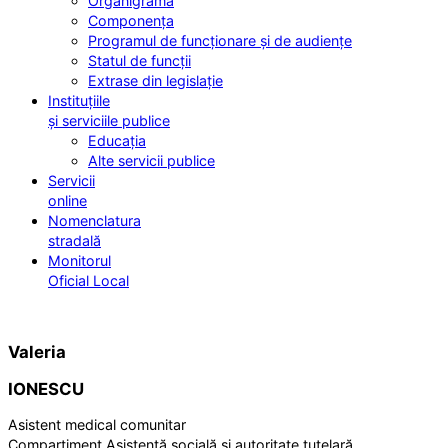
Organigrama
Componența
Programul de funcționare și de audiențe
Statul de funcții
Extrase din legislație
Instituțiile
și serviciile publice
Educația
Alte servicii publice
Servicii
online
Nomenclatura
stradală
Monitorul
Oficial Local
Valeria
IONESCU
Asistent medical comunitar
Compartiment Asistență socială și autoritate tutelară