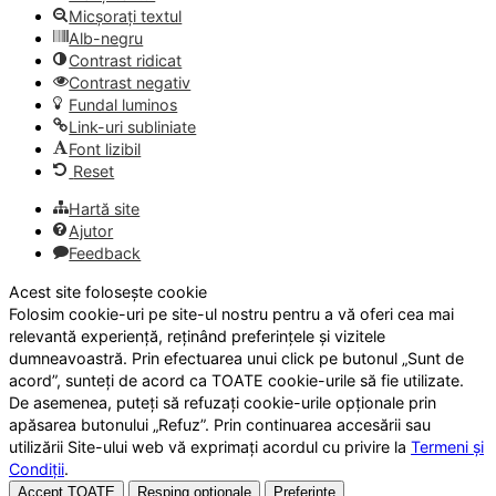
Micșorați textul
Alb-negru
Contrast ridicat
Contrast negativ
Fundal luminos
Link-uri subliniate
Font lizibil
Reset
Hartă site
Ajutor
Feedback
Acest site folosește cookie
Folosim cookie-uri pe site-ul nostru pentru a vă oferi cea mai
relevantă experiență, reținând preferințele și vizitele
dumneavoastră. Prin efectuarea unui click pe butonul „Sunt de
acord”, sunteți de acord ca TOATE cookie-urile să fie utilizate.
De asemenea, puteți să refuzați cookie-urile opționale prin
apăsarea butonului „Refuz”. Prin continuarea accesării sau
utilizării Site-ului web vă exprimați acordul cu privire la
Termeni și
Condiții
.
Accept TOATE
Resping opționale
Preferințe