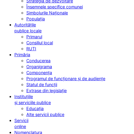
Strategia de dezvoltare
Însemnele specifice comunei
Simbolurile Naționale
Populația
Autoritățile
publice locale
Primarul
Consiliul local
RUTI
Primăria
Conducerea
Organigrama
Componența
Programul de funcționare și de audiențe
Statul de funcții
Extrase din legislație
Instituțiile
și serviciile publice
Educația
Alte servicii publice
Servicii
online
Nomenclatura