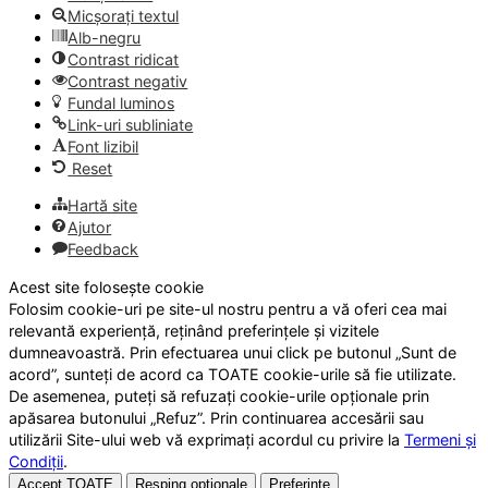
Micșorați textul
Alb-negru
Contrast ridicat
Contrast negativ
Fundal luminos
Link-uri subliniate
Font lizibil
Reset
Hartă site
Ajutor
Feedback
Acest site folosește cookie
Folosim cookie-uri pe site-ul nostru pentru a vă oferi cea mai
relevantă experiență, reținând preferințele și vizitele
dumneavoastră. Prin efectuarea unui click pe butonul „Sunt de
acord”, sunteți de acord ca TOATE cookie-urile să fie utilizate.
De asemenea, puteți să refuzați cookie-urile opționale prin
apăsarea butonului „Refuz”. Prin continuarea accesării sau
utilizării Site-ului web vă exprimați acordul cu privire la
Termeni și
Condiții
.
Accept TOATE
Resping opționale
Preferințe