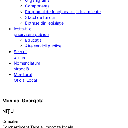
Organigrama
Componența
Programul de funcționare și de audiențe
Statul de funcții
Extrase din legislație
Instituțiile
și serviciile publice
Educația
Alte servicii publice
Servicii
online
Nomenclatura
stradală
Monitorul
Oficial Local
Monica-Georgeta
NIȚU
Consilier
Compartiment Taxe și impozite locale