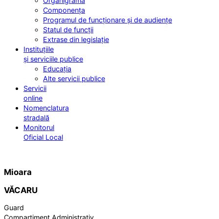
Organigrama
Componența
Programul de funcționare și de audiențe
Statul de funcții
Extrase din legislație
Instituțiile
și serviciile publice
Educația
Alte servicii publice
Servicii
online
Nomenclatura
stradală
Monitorul
Oficial Local
Mioara
VĂCARU
Guard
Compartiment Administrativ