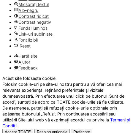
Micșorați textul
Alb-negru
Contrast ridicat
Contrast negativ
Fundal luminos
Link-uri subliniate
Font lizibil
Reset
Hartă site
Ajutor
Feedback
Acest site folosește cookie
Folosim cookie-uri pe site-ul nostru pentru a vă oferi cea mai
relevantă experiență, reținând preferințele și vizitele
dumneavoastră. Prin efectuarea unui click pe butonul „Sunt de
acord”, sunteți de acord ca TOATE cookie-urile să fie utilizate.
De asemenea, puteți să refuzați cookie-urile opționale prin
apăsarea butonului „Refuz”. Prin continuarea accesării sau
utilizării Site-ului web vă exprimați acordul cu privire la
Termeni și
Condiții
.
Accept TOATE
Resping opționale
Preferințe