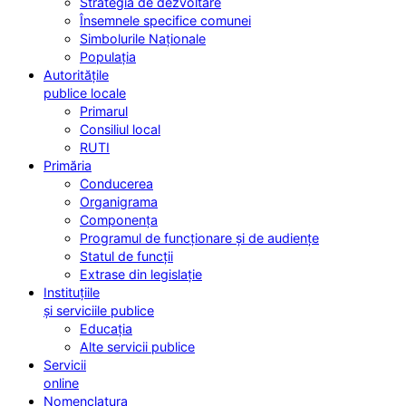
Strategia de dezvoltare
Însemnele specifice comunei
Simbolurile Naționale
Populația
Autoritățile
publice locale
Primarul
Consiliul local
RUTI
Primăria
Conducerea
Organigrama
Componența
Programul de funcționare și de audiențe
Statul de funcții
Extrase din legislație
Instituțiile
și serviciile publice
Educația
Alte servicii publice
Servicii
online
Nomenclatura