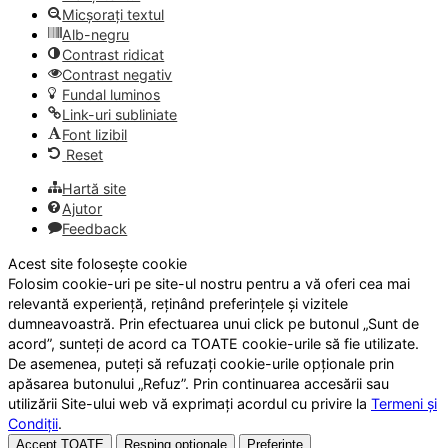
Micșorați textul
Alb-negru
Contrast ridicat
Contrast negativ
Fundal luminos
Link-uri subliniate
Font lizibil
Reset
Hartă site
Ajutor
Feedback
Acest site folosește cookie
Folosim cookie-uri pe site-ul nostru pentru a vă oferi cea mai
relevantă experiență, reținând preferințele și vizitele
dumneavoastră. Prin efectuarea unui click pe butonul „Sunt de
acord”, sunteți de acord ca TOATE cookie-urile să fie utilizate.
De asemenea, puteți să refuzați cookie-urile opționale prin
apăsarea butonului „Refuz”. Prin continuarea accesării sau
utilizării Site-ului web vă exprimați acordul cu privire la
Termeni și
Condiții
.
Accept TOATE
Resping opționale
Preferințe