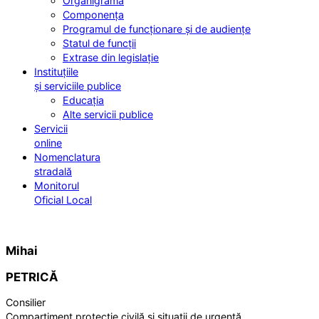
Organigrama
Componența
Programul de funcționare și de audiențe
Statul de funcții
Extrase din legislație
Instituțiile
și serviciile publice
Educația
Alte servicii publice
Servicii
online
Nomenclatura
stradală
Monitorul
Oficial Local
Mihai
PETRICĂ
Consilier
Compartiment protecție civilă și situații de urgență