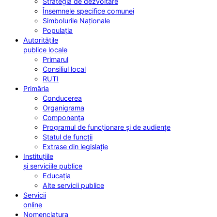
Strategia de dezvoltare
Însemnele specifice comunei
Simbolurile Naționale
Populația
Autoritățile
publice locale
Primarul
Consiliul local
RUTI
Primăria
Conducerea
Organigrama
Componența
Programul de funcționare și de audiențe
Statul de funcții
Extrase din legislație
Instituțiile
și serviciile publice
Educația
Alte servicii publice
Servicii
online
Nomenclatura