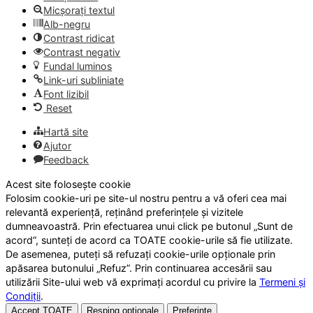
Micșorați textul
Alb-negru
Contrast ridicat
Contrast negativ
Fundal luminos
Link-uri subliniate
Font lizibil
Reset
Hartă site
Ajutor
Feedback
Acest site folosește cookie
Folosim cookie-uri pe site-ul nostru pentru a vă oferi cea mai
relevantă experiență, reținând preferințele și vizitele
dumneavoastră. Prin efectuarea unui click pe butonul „Sunt de
acord”, sunteți de acord ca TOATE cookie-urile să fie utilizate.
De asemenea, puteți să refuzați cookie-urile opționale prin
apăsarea butonului „Refuz”. Prin continuarea accesării sau
utilizării Site-ului web vă exprimați acordul cu privire la
Termeni și
Condiții
.
Accept TOATE
Resping opționale
Preferințe