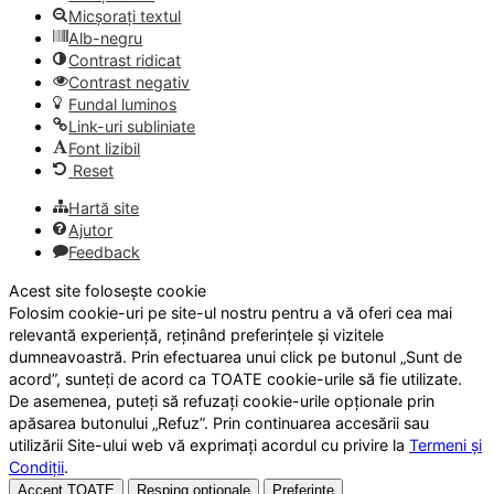
Micșorați textul
Alb-negru
Contrast ridicat
Contrast negativ
Fundal luminos
Link-uri subliniate
Font lizibil
Reset
Hartă site
Ajutor
Feedback
Acest site folosește cookie
Folosim cookie-uri pe site-ul nostru pentru a vă oferi cea mai
relevantă experiență, reținând preferințele și vizitele
dumneavoastră. Prin efectuarea unui click pe butonul „Sunt de
acord”, sunteți de acord ca TOATE cookie-urile să fie utilizate.
De asemenea, puteți să refuzați cookie-urile opționale prin
apăsarea butonului „Refuz”. Prin continuarea accesării sau
utilizării Site-ului web vă exprimați acordul cu privire la
Termeni și
Condiții
.
Accept TOATE
Resping opționale
Preferințe