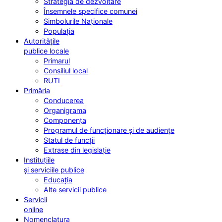
Strategia de dezvoltare
Însemnele specifice comunei
Simbolurile Naționale
Populația
Autoritățile
publice locale
Primarul
Consiliul local
RUTI
Primăria
Conducerea
Organigrama
Componența
Programul de funcționare și de audiențe
Statul de funcții
Extrase din legislație
Instituțiile
și serviciile publice
Educația
Alte servicii publice
Servicii
online
Nomenclatura