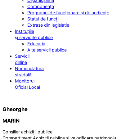
Organigrama
Componența
Programul de funcționare și de audiențe
Statul de funcții
Extrase din legislație
Instituțiile
și serviciile publice
Educația
Alte servicii publice
Servicii
online
Nomenclatura
stradală
Monitorul
Oficial Local
Gheorghe
MARIN
Consilier achiziții publice
Compartiment Achiziții publice și valorificare patrimoniu