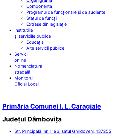
Organigrama
Componența
Programul de funcționare și de audiențe
Statul de funcții
Extrase din legislație
Instituțiile
și serviciile publice
Educația
Alte servicii publice
Servicii
online
Nomenclatura
stradală
Monitorul
Oficial Local
Primăria Comunei I. L. Caragiale
Județul
Dâmbovița
Str. Principală, nr. 1196, satul Ghirdoveni, 137255