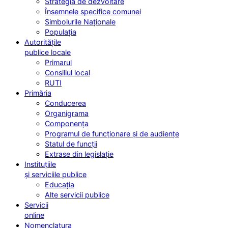
Strategia de dezvoltare
Însemnele specifice comunei
Simbolurile Naționale
Populația
Autoritățile
publice locale
Primarul
Consiliul local
RUTI
Primăria
Conducerea
Organigrama
Componența
Programul de funcționare și de audiențe
Statul de funcții
Extrase din legislație
Instituțiile
și serviciile publice
Educația
Alte servicii publice
Servicii
online
Nomenclatura