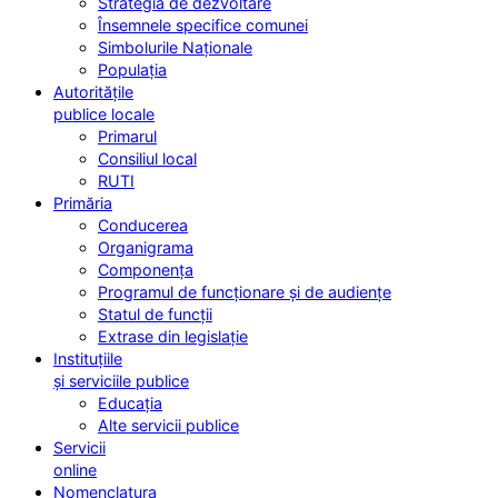
Strategia de dezvoltare
Însemnele specifice comunei
Simbolurile Naționale
Populația
Autoritățile
publice locale
Primarul
Consiliul local
RUTI
Primăria
Conducerea
Organigrama
Componența
Programul de funcționare și de audiențe
Statul de funcții
Extrase din legislație
Instituțiile
și serviciile publice
Educația
Alte servicii publice
Servicii
online
Nomenclatura