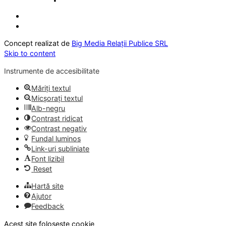
Concept realizat de
Big Media Relații Publice SRL
Skip to content
Instrumente de accesibilitate
Măriți textul
Micșorați textul
Alb-negru
Contrast ridicat
Contrast negativ
Fundal luminos
Link-uri subliniate
Font lizibil
Reset
Hartă site
Ajutor
Feedback
Acest site folosește cookie