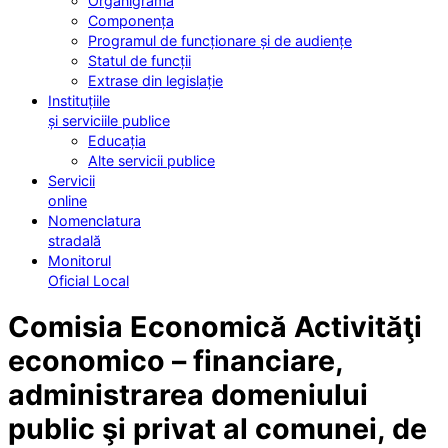
Organigrama
Componența
Programul de funcționare și de audiențe
Statul de funcții
Extrase din legislație
Instituțiile
și serviciile publice
Educația
Alte servicii publice
Servicii
online
Nomenclatura
stradală
Monitorul
Oficial Local
Comisia Economică Activităţi
economico – financiare,
administrarea domeniului
public şi privat al comunei, de