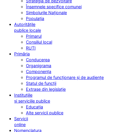
Strategia de dezvoltare
Însemnele specifice comunei
Simbolurile Naționale
Populația
Autoritățile
publice locale
Primarul
Consiliul local
RUTI
Primăria
Conducerea
Organigrama
Componența
Programul de funcționare și de audiențe
Statul de funcții
Extrase din legislație
Instituțiile
și serviciile publice
Educația
Alte servicii publice
Servicii
online
Nomenclatura