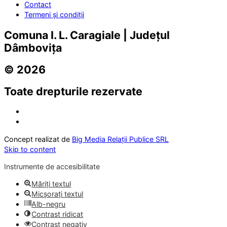
Contact
Termeni și condiții
Comuna I. L. Caragiale | Județul
Dâmbovița
© 2026
Toate drepturile rezervate
Concept realizat de
Big Media Relații Publice SRL
Skip to content
Instrumente de accesibilitate
Măriți textul
Micșorați textul
Alb-negru
Contrast ridicat
Contrast negativ