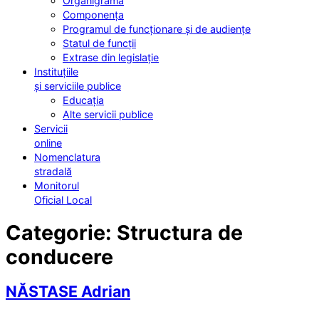
Organigrama
Componența
Programul de funcționare și de audiențe
Statul de funcții
Extrase din legislație
Instituțiile
și serviciile publice
Educația
Alte servicii publice
Servicii
online
Nomenclatura
stradală
Monitorul
Oficial Local
Categorie:
Structura de
conducere
NĂSTASE Adrian