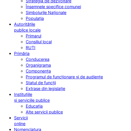
Strategia de dezvoltare
Însemnele specifice comunei
Simbolurile Naționale
Populația
Autoritățile
publice locale
Primarul
Consiliul local
RUTI
Primăria
Conducerea
Organigrama
Componența
Programul de funcționare și de audiențe
Statul de funcții
Extrase din legislație
Instituțiile
și serviciile publice
Educația
Alte servicii publice
Servicii
online
Nomenclatura