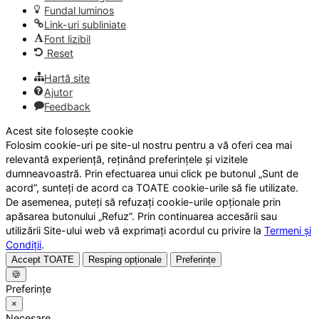
Fundal luminos
Link-uri subliniate
Font lizibil
Reset
Hartă site
Ajutor
Feedback
Acest site folosește cookie
Folosim cookie-uri pe site-ul nostru pentru a vă oferi cea mai
relevantă experiență, reținând preferințele și vizitele
dumneavoastră. Prin efectuarea unui click pe butonul „Sunt de
acord”, sunteți de acord ca TOATE cookie-urile să fie utilizate.
De asemenea, puteți să refuzați cookie-urile opționale prin
apăsarea butonului „Refuz”. Prin continuarea accesării sau
utilizării Site-ului web vă exprimați acordul cu privire la
Termeni și
Condiții
.
Accept TOATE
Resping opționale
Preferințe
🍪
Preferințe
×
Necesare