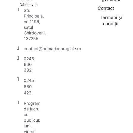
Dâmbovița
Contact
Str.
Principală,
Termeni și
nr. 1196,
condiții
satul
Ghirdoveni,
137255
contact@primariacaragiale.ro
0245
660
332
0245
660
423
Program
de lucru
cu
publicul:
luni -
vineri