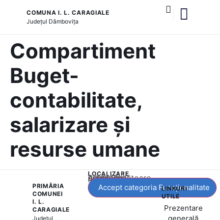
COMUNA I. L. CARAGIALE
Județul
Dâmbovița
și serviciile publice
Compartiment
Buget-
contabilitate,
salarizare și
resurse umane
LOCALIZARE
Acest conținut este blocat până când acceptați categoria corespunzătoare de cookie-uri.
PRIMĂRIA
Accept categoria Funcționalitate
LINKURI
COMUNEI
UTILE
I. L.
Prezentare
CARAGIALE
generală
Județul