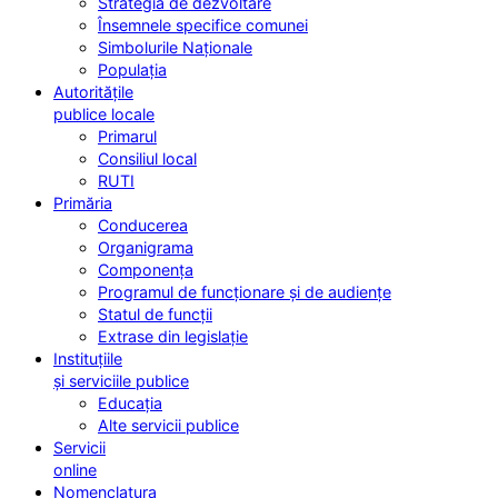
Strategia de dezvoltare
Însemnele specifice comunei
Simbolurile Naționale
Populația
Autoritățile
publice locale
Primarul
Consiliul local
RUTI
Primăria
Conducerea
Organigrama
Componența
Programul de funcționare și de audiențe
Statul de funcții
Extrase din legislație
Instituțiile
și serviciile publice
Educația
Alte servicii publice
Servicii
online
Nomenclatura