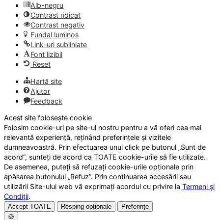
Alb-negru
Contrast ridicat
Contrast negativ
Fundal luminos
Link-uri subliniate
Font lizibil
Reset
Hartă site
Ajutor
Feedback
Acest site folosește cookie
Folosim cookie-uri pe site-ul nostru pentru a vă oferi cea mai
relevantă experiență, reținând preferințele și vizitele
dumneavoastră. Prin efectuarea unui click pe butonul „Sunt de
acord”, sunteți de acord ca TOATE cookie-urile să fie utilizate.
De asemenea, puteți să refuzați cookie-urile opționale prin
apăsarea butonului „Refuz”. Prin continuarea accesării sau
utilizării Site-ului web vă exprimați acordul cu privire la
Termeni și
Condiții
.
Accept TOATE
Resping opționale
Preferințe
🍪