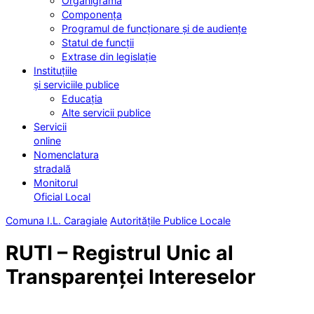
Organigrama
Componența
Programul de funcționare și de audiențe
Statul de funcții
Extrase din legislație
Instituțiile
și serviciile publice
Educația
Alte servicii publice
Servicii
online
Nomenclatura
stradală
Monitorul
Oficial Local
Comuna I.L. Caragiale
Autoritățile Publice Locale
RUTI – Registrul Unic al
Transparenței Intereselor