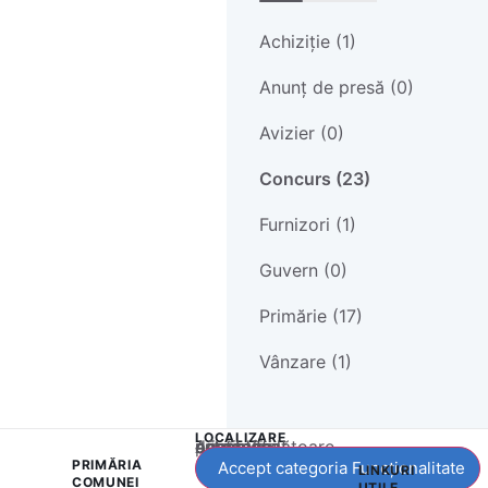
Achiziție (1)
Anunț de presă (0)
Avizier (0)
Concurs (23)
Furnizori (1)
Guvern (0)
Primărie (17)
Vânzare (1)
LOCALIZARE
Acest conținut este blocat până când acceptați categoria corespunzătoare de cookie-uri.
PRIMĂRIA
Accept categoria Funcționalitate
LINKURI
COMUNEI
UTILE