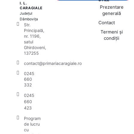
I. L.
Prezentare
CARAGIALE
generală
Județul
Dâmbovița
Contact
Str.
Principală,
Termeni și
nr. 1196,
condiții
satul
Ghirdoveni,
137255
contact@primariacaragiale.ro
0245
660
332
0245
660
423
Program
de lucru
cu