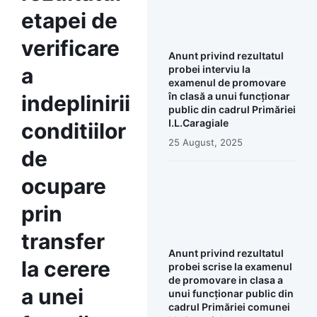
etapei de
verificare
Anunt privind rezultatul
a
probei interviu la
examenul de promovare
în clasă a unui funcționar
indeplinirii
public din cadrul Primăriei
I.L.Caragiale
conditiilor
25 August, 2025
de
ocupare
prin
transfer
Anunt privind rezultatul
la cerere
probei scrise la examenul
de promovare in clasa a
a unei
unui funcționar public din
cadrul Primăriei comunei