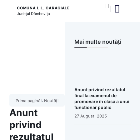
COMUNA I. L. CARAGIALE
Județul
Dâmbovița
și serviciile publice
Mai multe noutăți
Anunt privind rezultatul
final la examenul de
Prima pagină
Noutăți
promovare în clasa a unui
functionar public
Anunt
27 August, 2025
privind
rezultatul